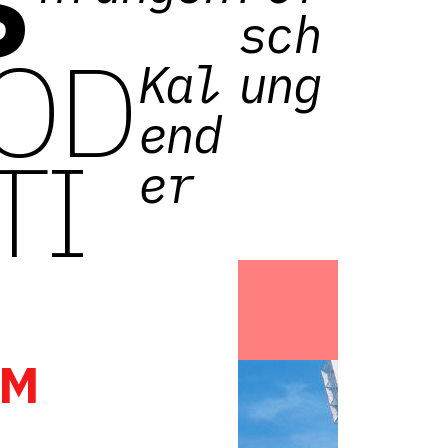
S
sch
OD
Kal
ung
end
TI
er
KM