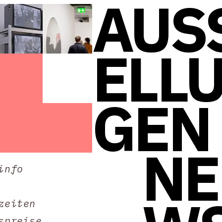
AUS
ELL
GEN
NE
info
zeiten
spreise