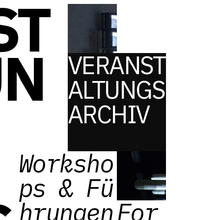
ST
UN
VERANST
ALTUNGS
ARCHIV
Worksho
ps & Fü
hrungen
For