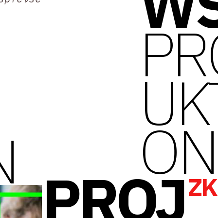
W
PR
UK
ON
N
PROJ
Z