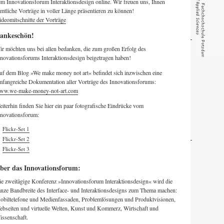
m Innovationsforum Interaktionsdesign online. Wir freuen uns, Ihnen
mtliche Vorträge in voller Länge präsentieren zu können!
deomitschnitte der Vorträge
ankeschön!
r möchten uns bei allen bedanken, die zum großen Erfolg des
novationsforums Interaktionsdesign beigetragen haben!
uf dem Blog »We make money not art« befindet sich inzwischen eine
mfangreiche Dokumentation aller Vorträge des Innovationsforums:
ww.we-make-money-not-art.com
iterhin finden Sie hier ein paar fotografische Eindrücke vom
nnovationsforum:
Flickr-Set 1
Flickr-Set 2
Flickr-Set 3
ber das Innovationsforum:
e zweitägige Konferenz »Innovationsforum Interaktionsdesign« wird die
nze Bandbreite des Interface- und Interaktionsdesigns zum Thema machen:
obiltelefone und Medienfassaden, Problemlösungen und Produktvisionen,
ebseiten und virtuelle Welten, Kunst und Kommerz, Wirtschaft und
issenschaft.