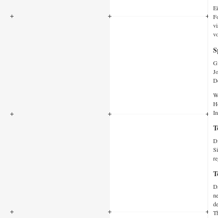
Ei
F
vi
vo
S
G
Jo
De
W
Ho
In
T
Di
Si
re
T
D
n
d
Th