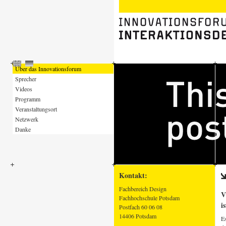
Über das Innovationsforum
Sprecher
Videos
Programm
Veranstaltungsort
Netzwerk
Danke
Kontakt:
Fachbereich Design
V
Fachhochschule Potsdam
i
Postfach 60 06 08
14406 Potsdam
Es