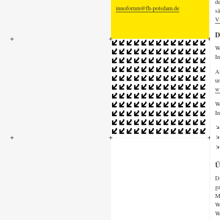
de
innoforum@fh-potsdam.de
sä
Vi
D
Wi
In
A
u
w
We
I
Ü
Di
ga
M
W
W