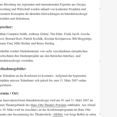
ne Mischung aus regionalen und internationalen Experten aus Design,
orschung und Wirtschaft werden anhand von konkreten Projekten und
sionären Konzepten die aktuellen Entwicklungen im Interaktionsdesign
rstellen und diskutieren.
precher:
illian Crampton Smith, Anthony Dunne, Tim Edler, Frank Jacob, Gesche
ost, Bernard Kerr, Patrick Kochlik, Kristjan Kristjansson, Bill Moggridge,
nnis Paul, Mike Richter und Bruce Sterling.
eiterhin werden Studententeams von sechs verschiedenen europäischen
chschulen ihre Studienprojekte aus den Bereichen Interface- und
teraktionsdesign vorstellen.
eilnahmegebühr:
e Teilnahme an der Konferenz ist kostenlos. Aufgrund der begrenzten
tzplätze müssen Teilnehmer sich jedoch bis zum 15. März 2007 online
gistrieren.
ermin / Ort:
as Innovationsforum Interaktionsdesign wird am 30. und 31. März 2007 im
euen Theatergebäude des
Hans-Otto-Theaters Potsdam
stattfinden. Am Abend
es 30. März wird im Anschluss an das Konferenzprogramm im Hans Otto
eater eine Inszenierung des Theaterstücks
»Mobil«
von Sergi Belbel zu sehen