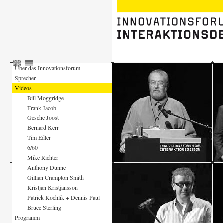
Über das Innovationsforum
Sprecher
Videos
Bill Moggridge
Frank Jacob
Gesche Joost
Bernard Kerr
Tim Edler
6/60
Mike Richter
Anthony Dunne
Gillian Crampton Smith
Kristjan Kristjansson
Patrick Kochlik + Dennis Paul
Bruce Sterling
Programm